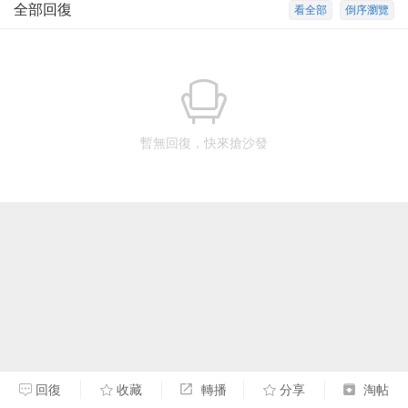
全部回復
看全部
倒序瀏覽
暫無回復，快來搶沙發
回復
收藏
轉播
分享
淘帖