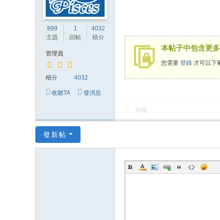
博
物
899
1
4032
主題
回帖
積分
館
本帖子中包含更多
管理員
您需要
登錄
才可以下
積分
4032
收聽TA
發消息
回復
發新帖