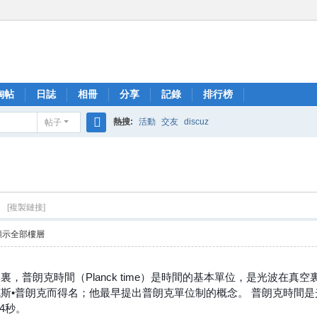
淘帖
日誌
相冊
分享
記錄
排行榜
熱搜:
活動
交友
discuz
帖子
搜
索
）
[複製鏈接]
顯示全部樓層
普朗克時間（Planck time）是時間的基本單位，是光波在真
斯•普朗克而得名；他最早提出普朗克單位制的概念。 普朗克時間
44秒。