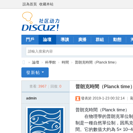
設為首頁
收藏本站
門戶
論壇
導讀
廣播
群組
動態
»
論壇
›
科學館
›
時間
›
普朗克時間（Planck time）
雙
發新帖
魚
普朗克時間（Planck time
查看:
3967
|
回復:
0
宮
-
admin
發表於 2019-1-23 00:32:14
|
數
普朗克時間（Planck time）
位
在物理學的普朗克單位制裏，
郵
制是一種自然單位制，因馬克
間。它的數值大約為 5× 10−
票