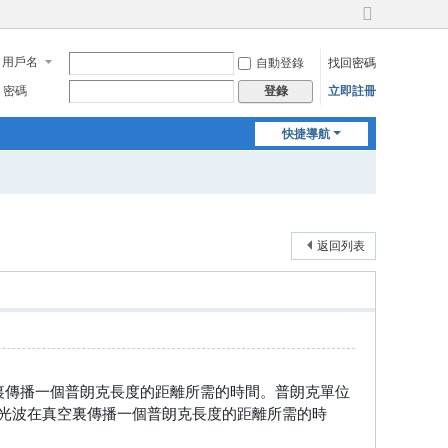
切
換
用戶名
自動登錄
找回密碼
到
寬
密碼
立即註冊
登錄
版
快捷導航
返回列表
空裏傳播一個普朗克長度的距離所需的時間。普朗克單位
是光波在真空裏傳播一個普朗克長度的距離所需的時